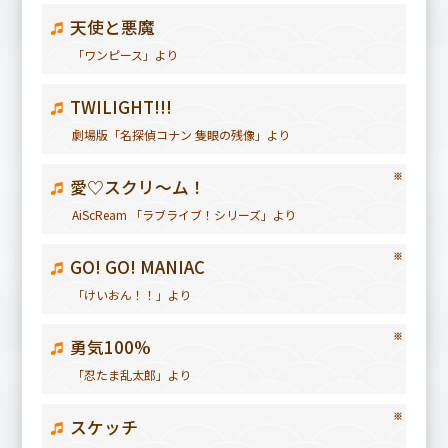
天使と悪魔
「ワンピース」より
TWILIGHT!!!
劇場版「名探偵コナン 隻眼の残像」より
※
愛♡スクリ～ム！
AiScReam 「ラブライブ！シリーズ」より
※
GO! GO! MANIAC
「けいおん！！」より
※
勇気100%
「忍たま乱太郎」より
※
スケッチ