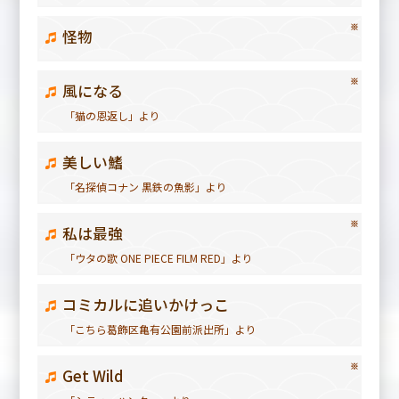
※
怪物
※
風になる
「猫の恩返し」より
美しい鰭
「名探偵コナン 黒鉄の魚影」より
※
私は最強
「ウタの歌 ONE PIECE FILM RED」より
コミカルに追いかけっこ
「こちら葛飾区亀有公園前派出所」より
※
Get Wild