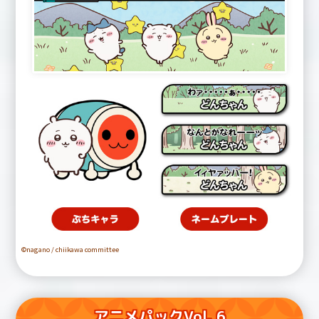
©nagano / chiikawa committee
アニメパックVol. 6