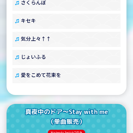
さくらんぼ
キセキ
気分上々↑↑
じょいふる
愛をこめて花束を
真夜中のドア～Stay with me
（単曲販売）
Nintendo Switch™のみ