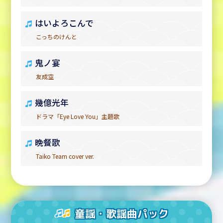
はいよろこんで
こっちのけんと
鬼ノ宴
友成空
幾億光年
ドラマ「Eye Love You」主題歌
晩餐歌
Taiko Team cover ver.
童謡・歌謡曲パック